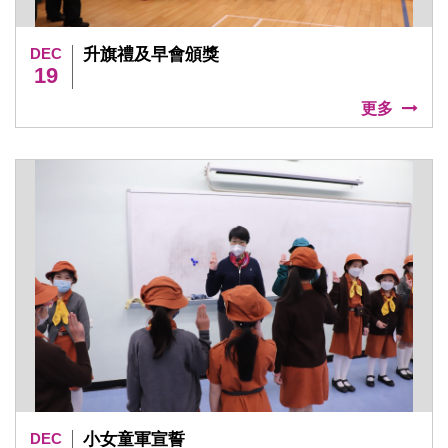
DEC
升旗禮及早會頒獎
19
更多
DEC
小女童軍宣誓