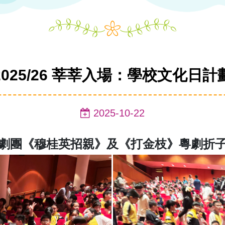
2025/26 莘莘入場：學校文化日計
2025-10-22
劇團《穆桂英招親》及《打金枝》粵劇折