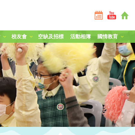
會
校友會
空缺及招標
活動相簿
國情教育
全港學界國家安全常識挑戰賽2025-26
全港學界國家安全常識挑戰賽2024-25
短劇《學子心·祖國情》
第三屆國家安全教育參訪團
中國人民解放軍山東艦編隊訪港
「中國人民抗日戰爭暨世界反法西斯戰爭勝利80周年」紀
中國農民豐收節：食譜創作
毋忘九一八，凝鑄愛國心
南京大屠殺死難者國家公祭日