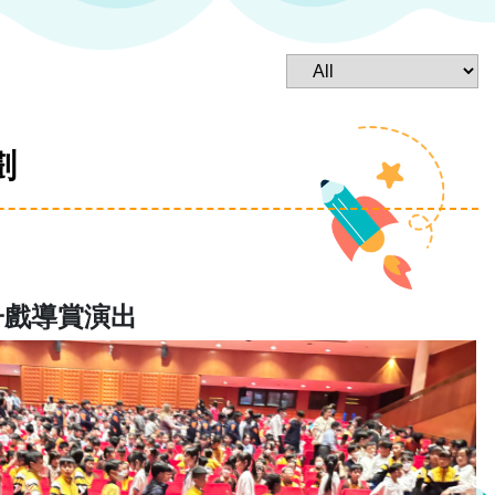
劃
子戲導賞演出