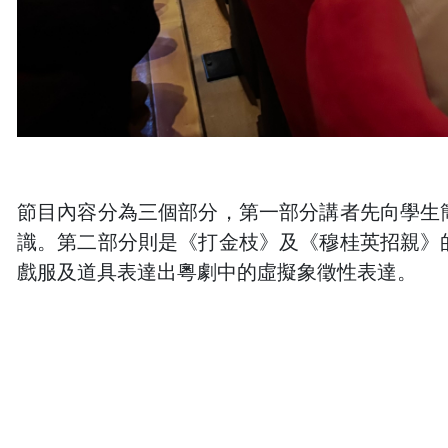
節目內容分為三個部分，第一部分講者先向學生
識。第二部分則是《打金枝》及《穆桂英招親》
戲服及道具表達出粵劇中的虛擬象徵性表達。