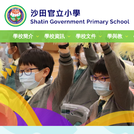
學校簡介
學校資訊
學校文件
學與教
校本課後學習及支援計劃
加強學校行政管理津貼計劃
姊妹學校交流計劃津貼報告
24-25年度教育性參觀
25-26年度教育性參觀