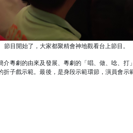
節目開始了，大家都聚精會神地觀看台上節目。
簡介粵劇的由來及發展、粵劇的「唱、做、唸、打
的折子戲示範。最後，是身段示範環節，演員會示