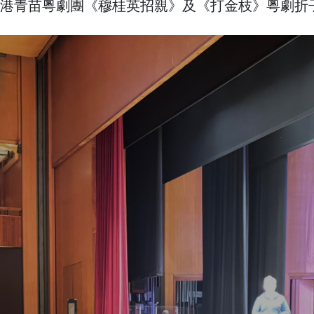
的「香港青苗粵劇團《穆桂英招親》及《打金枝》粵劇