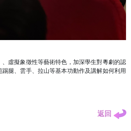
」、虛擬象徵性等藝術特色，加深學生對粵劇的認
範踢腿、雲手、拉山等基本功動作及講解如何利用
返回