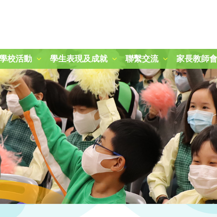
學校活動
學生表現及成就
聯繫交流
家長教師
2024-2025 秋季旅行日
第二十一屆周年運動會
「冬日暖聚：關愛與分享」活動
25-26 學校旅行樂滿Fun
參觀九龍公園及柏麗大道
朱敬文中學STEM活動日
參觀稻鄉飲食文化博物館
參觀稻鄉飲食文化博物館
圖書館時間表及閱讀課規則
三年級賽馬會「拾塑行動」教育計劃
五年級參觀香港抗戰及海防博物館
一年級參觀綠化教育資源中心
2024-2025 國慶升旗、開學禮及敬師日
2025-2026 開學禮暨敬師日
第四十四屆畢業暨頒獎典禮
2025-2026年度「小一新生適應課程」
2024至2025年度P.1-P.3結業暨頒獎典禮
2024至2025年度P.4-P.6結業暨頒獎典禮
2025至2026年度P.1-P.3結業暨頒獎典禮
2025至2026年度P.4-P.6結業暨頒獎典禮
「心繫家國．童心共創頌傳承」聯校中華文化視覺藝術展
「古今拼六藝-『御』行寰宇‧智騁未來」 無人機群飛學習圈