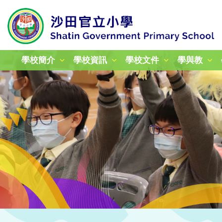
學校簡介
學校資訊
學校文件
學與教
校本課後學習及支援計劃
加強學校行政管理津貼計劃
姊妹學校交流計劃津貼報告
24-25年度教育性參觀
25-26年度教育性參觀