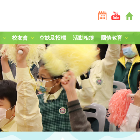
會
校友會
空缺及招標
活動相簿
國情教育
全港學界國家安全常識挑戰賽2025-26
全港學界國家安全常識挑戰賽2024-25
短劇《學子心·祖國情》
第三屆國家安全教育參訪團
中國人民解放軍山東艦編隊訪港
「中國人民抗日戰爭暨世界反法西斯戰爭勝利80周年」紀
中國農民豐收節：食譜創作
毋忘九一八，凝鑄愛國心
南京大屠殺死難者國家公祭日