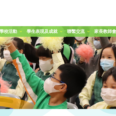
學校活動
學生表現及成就
聯繫交流
家長教師
2024-2025 秋季旅行日
第二十一屆周年運動會
「冬日暖聚：關愛與分享」活動
25-26 學校旅行樂滿Fun
參觀九龍公園及柏麗大道
朱敬文中學STEM活動日
參觀稻鄉飲食文化博物館
參觀稻鄉飲食文化博物館
圖書館時間表及閱讀課規則
三年級賽馬會「拾塑行動」教育計劃
五年級參觀香港抗戰及海防博物館
一年級參觀綠化教育資源中心
2024-2025 國慶升旗、開學禮及敬師日
2025-2026 開學禮暨敬師日
第四十四屆畢業暨頒獎典禮
2025-2026年度「小一新生適應課程」
2024至2025年度P.1-P.3結業暨頒獎典禮
2024至2025年度P.4-P.6結業暨頒獎典禮
2025至2026年度P.1-P.3結業暨頒獎典禮
2025至2026年度P.4-P.6結業暨頒獎典禮
「心繫家國．童心共創頌傳承」聯校中華文化視覺藝術展
「古今拼六藝-『御』行寰宇‧智騁未來」 無人機群飛學習圈