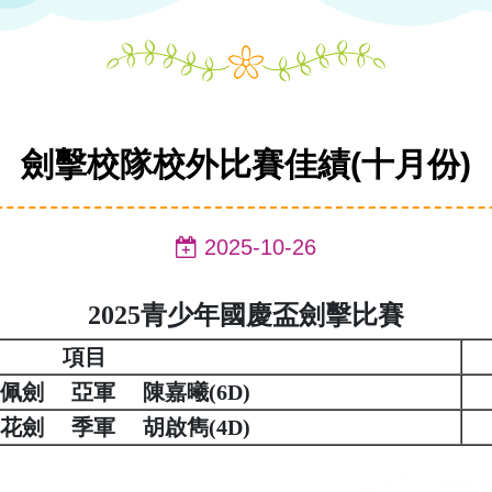
劍擊校隊校外比賽佳績(十月份)
2025-10-26
2025青少年國慶盃劍擊比賽
項目
子佩劍 亞軍 陳嘉曦(
6D
)
子花劍 季軍 胡啟雋(
4D
)