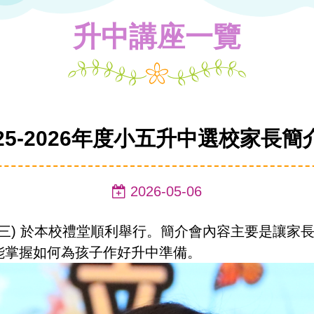
升中講座一覽
025-2026年度小五升中選校家長簡
2026-05-06
期三) 於本校禮堂順利舉行。簡介會內容主要是讓家
能掌握如何為孩子作好升中準備。