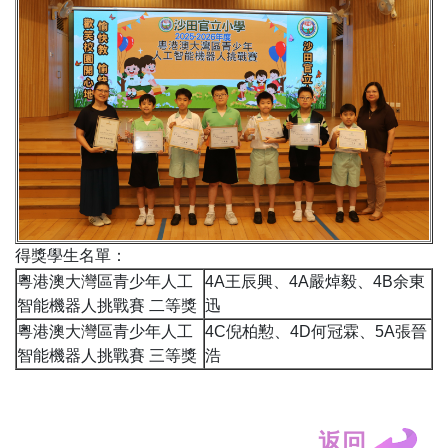
得獎學生名單：
粵港澳大灣區青少年人工
4A王辰興、4A嚴焯毅、4B余東
智能機器人挑戰賽 二等獎
迅
粵港澳大灣區青少年人工
4C倪柏懃、4D何冠霖、5A張晉
智能機器人挑戰賽 三等獎
浩
返回