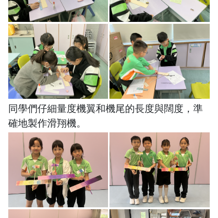
同學們仔細量度機翼和機尾的長度與闊度，準
確地製作滑翔機。