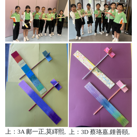
上：3A 鄺一正,莫繹熙,
上：3D 蔡珞嘉,鍾善頤,