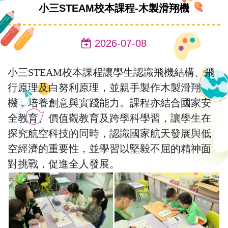
小三STEAM校本課程-木製滑翔機
2026-07-08
小三STEAM校本課程讓學生認識飛機結構、飛
行原理及白努利原理，並親手製作木製滑翔
機，培養創意與實踐能力。課程亦結合國家安
全教育、價值觀教育及跨學科學習，讓學生在
探究航空科技的同時，認識國家航天發展與低
空經濟的重要性，並學習以堅毅不屈的精神面
對挑戰，促進全人發展。