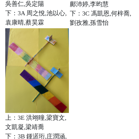
吳善仁,吳定陽
鄺沛婷,李昀慧
下：3A 周之悅,池以心,
下：3C 馮凱恩,何梓喬,
袁康晴,蔡昊霖
劉孜雅,孫雪怡
上：3E 洪翊曈,梁寶文,
文凱凝,梁靖喬
下：3B 鍾逽珩,庄潤涵,