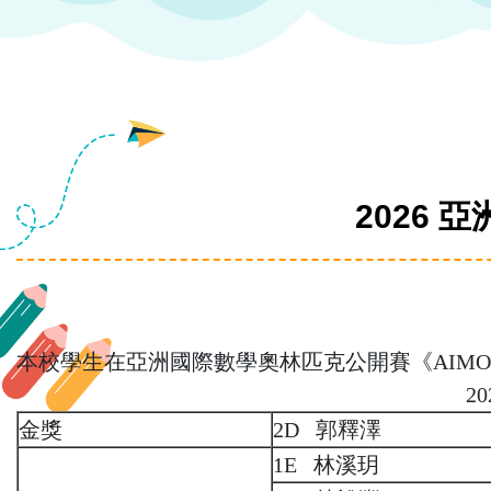
2026 
本校學生在亞洲國際數學奧林匹克公開賽《AIMO
2
金獎
2D 郭釋澤
1E 林溪玥