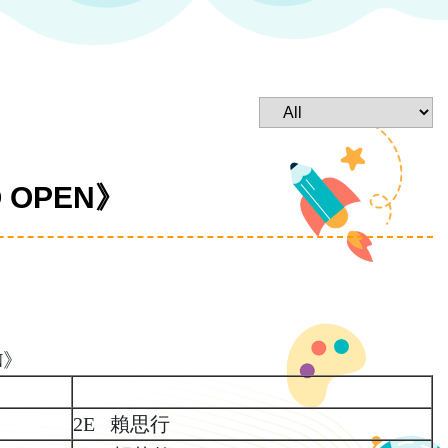
 OPEN》
N》
2E 賴思行