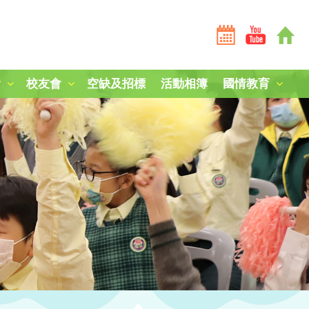
會
校友會
空缺及招標
活動相簿
國情教育
全港學界國家安全常識挑戰賽2025-26
全港學界國家安全常識挑戰賽2024-25
短劇《學子心·祖國情》
第三屆國家安全教育參訪團
中國人民解放軍山東艦編隊訪港
「中國人民抗日戰爭暨世界反法西斯戰爭勝利80周年」紀
中國農民豐收節：食譜創作
毋忘九一八，凝鑄愛國心
南京大屠殺死難者國家公祭日