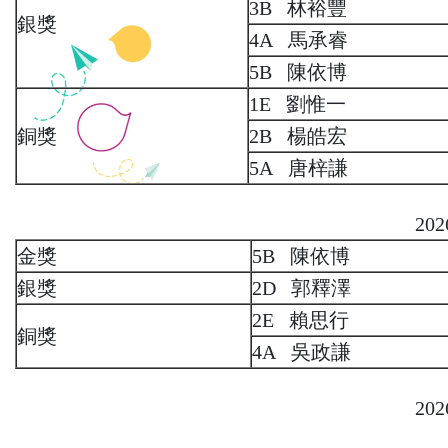
3B 林裕豐
銀獎
4A 馬承睿
5B 陳依博
1E 劉惟一
銅獎
2B 楊皓宏
5A 唐梓謙
20
金獎
5B 陳依博
銀獎
2D 郭釋澤
2E 賴思行
銅獎
4A 吳政謙
20