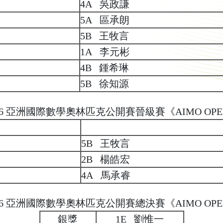
4A 吳政謙
5A 區承朗
5B 王牧言
1A 李元彬
4B 鍾希琳
5B 徐知源
26 亞洲國際數學奧林匹克公開賽晉級賽《AIMO OP
5B 王牧言
2B 楊皓宏
4A 馬承睿
26 亞洲國際數學奧林匹克公開賽總決賽《AIMO OP
銀獎
1E 劉惟一