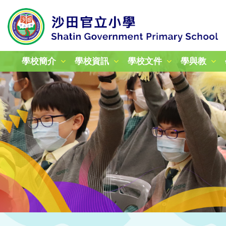
學校簡介
學校資訊
學校文件
學與教
校本課後學習及支援計劃
加強學校行政管理津貼計劃
姊妹學校交流計劃津貼報告
24-25年度教育性參觀
25-26年度教育性參觀