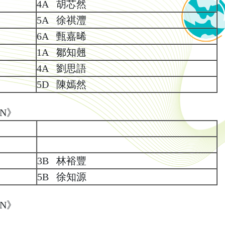
4A 胡芯然
5A 徐祺灃
6A 甄嘉晞
1A 鄒知翹
4A 劉思語
5D 陳嫣然
EN》
3B 林裕豐
5B 徐知源
EN》