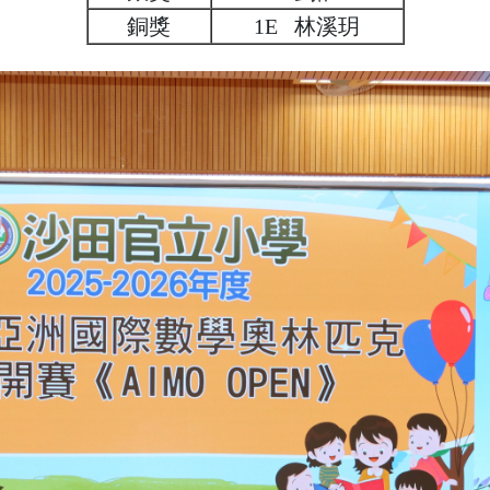
銅獎
1E 林溪玥