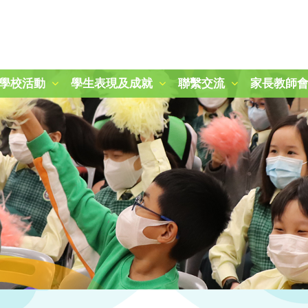
學校活動
學生表現及成就
聯繫交流
家長教師
2024-2025 秋季旅行日
第二十一屆周年運動會
「冬日暖聚：關愛與分享」活動
25-26 學校旅行樂滿Fun
參觀九龍公園及柏麗大道
朱敬文中學STEM活動日
參觀稻鄉飲食文化博物館
參觀稻鄉飲食文化博物館
圖書館時間表及閱讀課規則
三年級賽馬會「拾塑行動」教育計劃
五年級參觀香港抗戰及海防博物館
一年級參觀綠化教育資源中心
2024-2025 國慶升旗、開學禮及敬師日
2025-2026 開學禮暨敬師日
第四十四屆畢業暨頒獎典禮
2025-2026年度「小一新生適應課程」
2024至2025年度P.1-P.3結業暨頒獎典禮
2024至2025年度P.4-P.6結業暨頒獎典禮
2025至2026年度P.1-P.3結業暨頒獎典禮
2025至2026年度P.4-P.6結業暨頒獎典禮
「心繫家國．童心共創頌傳承」聯校中華文化視覺藝術展
「古今拼六藝-『御』行寰宇‧智騁未來」 無人機群飛學習圈