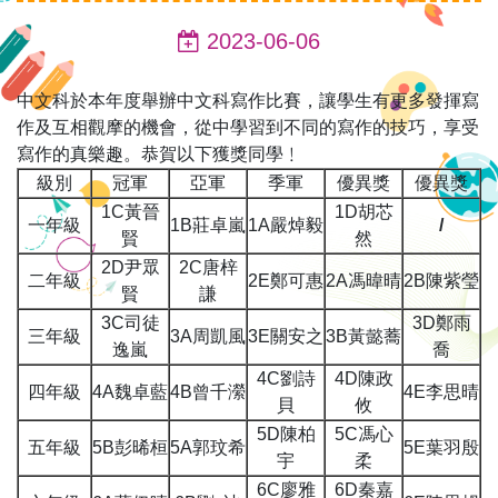
2023-06-06
中文科於本年度舉辦中文科寫作比賽，讓學生有更多發揮寫
作及互相觀摩的機會，從中學習到不同的寫作的技巧，享受
寫作的真樂趣。恭賀以下獲獎同學﹗
級別
冠軍
亞軍
季軍
優異獎
優異獎
1C黃晉
1D胡芯
一年級
1B莊卓嵐
1A嚴焯毅
/
賢
然
2D尹眾
2C唐梓
二年級
2E鄭可惠
2A馮暐晴
2B陳紫瑩
賢
謙
3C司徒
3D鄭雨
三年級
3A周凱風
3E關安之
3B黃懿蕎
逸嵐
喬
4C劉詩
4D陳政
四年級
4A魏卓藍
4B曾千瀠
4E李思晴
貝
攸
5D陳柏
5C馮心
五年級
5B彭晞桓
5A郭玟希
5E葉羽殷
宇
柔
6C廖雅
6D秦嘉