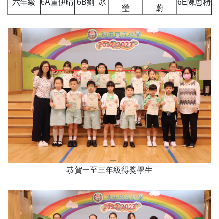
六年級
6A董伊晴
6B劉 冰
6E陳思枬
瑩
蔚
恭賀一至三年級得獎學生