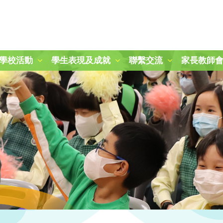
學校活動
學生表現及成就
聯繫交流
家長教師
2024-2025 秋季旅行日
第二十一屆周年運動會
「冬日暖聚：關愛與分享」活動
25-26 學校旅行樂滿Fun
參觀九龍公園及柏麗大道
朱敬文中學STEM活動日
參觀稻鄉飲食文化博物館
參觀稻鄉飲食文化博物館
圖書館時間表及閱讀課規則
三年級賽馬會「拾塑行動」教育計劃
五年級參觀香港抗戰及海防博物館
一年級參觀綠化教育資源中心
2024-2025 國慶升旗、開學禮及敬師日
2025-2026 開學禮暨敬師日
第四十四屆畢業暨頒獎典禮
2025-2026年度「小一新生適應課程」
2024至2025年度P.1-P.3結業暨頒獎典禮
2024至2025年度P.4-P.6結業暨頒獎典禮
2025至2026年度P.1-P.3結業暨頒獎典禮
2025至2026年度P.4-P.6結業暨頒獎典禮
「心繫家國．童心共創頌傳承」聯校中華文化視覺藝術展
「古今拼六藝-『御』行寰宇‧智騁未來」 無人機群飛學習圈