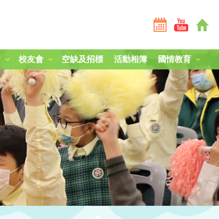
會
校友會
空缺及招標
活動相簿
國情教育
全港學界國家安全常識挑戰賽2025-26
全港學界國家安全常識挑戰賽2024-25
短劇《學子心·祖國情》
第三屆國家安全教育參訪團
中國人民解放軍山東艦編隊訪港
「中國人民抗日戰爭暨世界反法西斯戰爭勝利80周年」紀
中國農民豐收節：食譜創作
毋忘九一八，凝鑄愛國心
南京大屠殺死難者國家公祭日