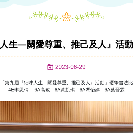
人生—關愛尊重、推己及人』活
2023-06-29
「第九屆『細味人生—關愛尊重、推己及人』活動」硬筆書法比
4E李思晴 6A高敏 6A黃凱琪 6A馮怡婷 6A葉晉霖