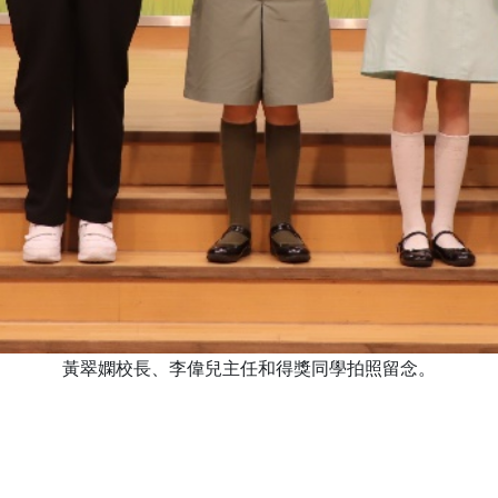
黃翠嫻校長、李偉兒主任和得獎同學拍照留念。