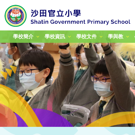
學校簡介
學校資訊
學校文件
學與教
校本課後學習及支援計劃
加強學校行政管理津貼計劃
姊妹學校交流計劃津貼報告
24-25年度教育性參觀
25-26年度教育性參觀