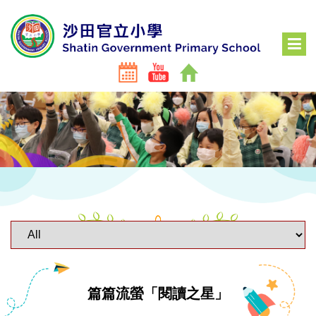
篇篇流螢「閱讀之星」