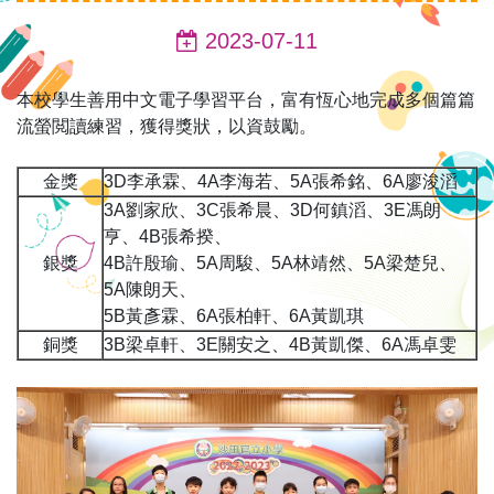
2023-07-11
本校學生善用中文電子學習平台，富有恆心地完成多個篇篇
流螢閲讀練習，獲得獎狀，以資鼓勵。
金獎
3D李承霖、4A李海若、5A張希銘、6A廖浚滔
3A劉家欣、3C張希晨、3D何鎮滔、3E馮朗
亨、4B張希揆、
銀獎
4B許殷瑜、5A周駿、5A林靖然、5A梁楚兒、
5A陳朗天、
5B黃彥霖、6A張柏軒、6A黃凱琪
銅獎
3B梁卓軒、3E關安之、4B黃凱傑、6A馮卓雯