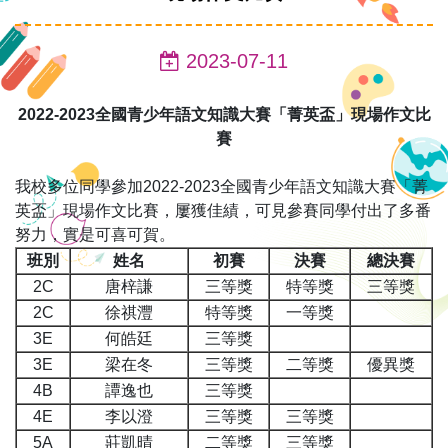
2023-07-11
2022-2023
全國青少年語文知識大賽「菁英盃」現場作文
比
賽
我校多位同學參加2022-2023全國青少年語文知識大賽「菁
英盃」現場作文比賽，屢獲佳績，可見參賽同學付出了多番
努力，實是可喜可賀。
班別
姓名
初賽
決賽
總決賽
2C
唐梓謙
三等獎
特等獎
三等獎
2C
徐祺灃
特等獎
一等獎
3E
何皓廷
三等獎
3E
梁在冬
三等獎
二等獎
優異獎
4B
譚逸也
三等獎
4E
李以澄
三等獎
三等獎
5A
莊凱晴
二等獎
三等獎