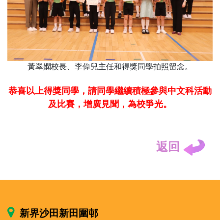
黃翠嫻校長、李偉兒主任和得獎同學拍照留念。
恭喜以上得獎同學，請同學繼續積極參與中文科活動
及比賽，增廣見聞，為校爭光。
返回
新界沙田新田圍邨