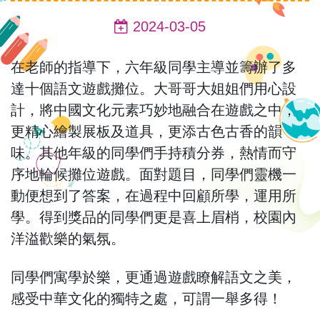
2024-03-05
在老師的指導下，六年級同學主導並籌辦了多
達十個語文遊戲攤位。大哥哥大姐姐們用心設
計，將中國文化元素巧妙地融合在遊戲之中，
更精心繪製展板及道具，更添古色古香的韻
味。其他年級的同學們手持積分券，熱情而守
序地輪候攤位遊戲。面對題目，同學們靈機一
動便想到了答案，在過程中回顧所學，運用所
學。得到獎品的同學們更是喜上眉梢，校園內
洋溢歡樂的氣氛。
同學們寓學於樂，更通過遊戲瞭解語文之美，
感受中華文化的獨特之處，可謂一舉多得！