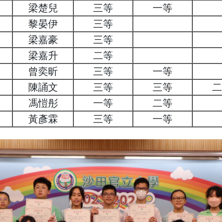
梁楚兒
三等
一等
黎晏伊
三等
梁嘉豪
三等
梁嘉升
二等
曾奕昕
三等
一等
陳誦文
三等
三等
二
馮愷彤
一等
二等
黃彥霖
三等
一等