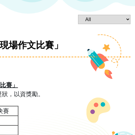
』現場作文比賽」
比
賽」
獎狀，以資獎勵。
決賽