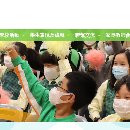
學校活動
學生表現及成就
聯繫交流
家長教師
2024-2025 秋季旅行日
第二十一屆周年運動會
「冬日暖聚：關愛與分享」活動
25-26 學校旅行樂滿Fun
參觀九龍公園及柏麗大道
朱敬文中學STEM活動日
參觀稻鄉飲食文化博物館
參觀稻鄉飲食文化博物館
圖書館時間表及閱讀課規則
三年級賽馬會「拾塑行動」教育計劃
五年級參觀香港抗戰及海防博物館
一年級參觀綠化教育資源中心
2024-2025 國慶升旗、開學禮及敬師日
2025-2026 開學禮暨敬師日
第四十四屆畢業暨頒獎典禮
2025-2026年度「小一新生適應課程」
2024至2025年度P.1-P.3結業暨頒獎典禮
2024至2025年度P.4-P.6結業暨頒獎典禮
2025至2026年度P.1-P.3結業暨頒獎典禮
2025至2026年度P.4-P.6結業暨頒獎典禮
「心繫家國．童心共創頌傳承」聯校中華文化視覺藝術展
「古今拼六藝-『御』行寰宇‧智騁未來」 無人機群飛學習圈