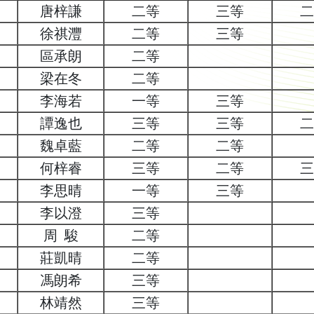
唐梓謙
二等
三等
二
徐祺灃
二等
三等
區承朗
二等
梁在冬
二等
李海若
一等
三等
譚逸也
三等
三等
二
魏卓藍
二等
二等
何梓睿
三等
二等
三
李思晴
一等
三等
李以澄
三等
周 駿
二等
莊凱晴
二等
馮朗希
三等
林靖然
三等