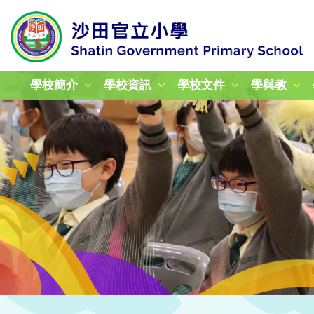
學校簡介
學校資訊
學校文件
學與教
校本課後學習及支援計劃
加強學校行政管理津貼計劃
姊妹學校交流計劃津貼報告
24-25年度教育性參觀
25-26年度教育性參觀