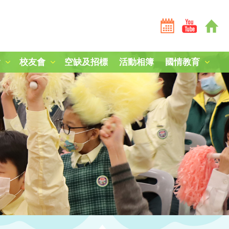
會
校友會
空缺及招標
活動相簿
國情教育
全港學界國家安全常識挑戰賽2025-26
全港學界國家安全常識挑戰賽2024-25
短劇《學子心·祖國情》
第三屆國家安全教育參訪團
中國人民解放軍山東艦編隊訪港
「中國人民抗日戰爭暨世界反法西斯戰爭勝利80周年」紀
中國農民豐收節：食譜創作
毋忘九一八，凝鑄愛國心
南京大屠殺死難者國家公祭日