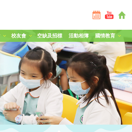
會
校友會
空缺及招標
活動相簿
國情教育
全港學界國家安全常識挑戰賽2025-26
全港學界國家安全常識挑戰賽2024-25
短劇《學子心·祖國情》
第三屆國家安全教育參訪團
中國人民解放軍山東艦編隊訪港
「中國人民抗日戰爭暨世界反法西斯戰爭勝利80周年」紀
中國農民豐收節：食譜創作
毋忘九一八，凝鑄愛國心
南京大屠殺死難者國家公祭日