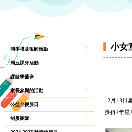
小女
開學禮及敬師活動
周五課外活動
課餘學藝班
家長參與的活動
12月13
公益金便服日
獲得4年星
制服團隊