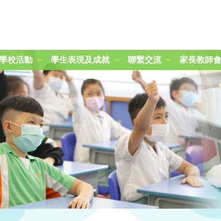
學校活動
學生表現及成就
聯繫交流
家長教師
2024-2025 秋季旅行日
第二十一屆周年運動會
「冬日暖聚：關愛與分享」活動
25-26 學校旅行樂滿Fun
參觀九龍公園及柏麗大道
朱敬文中學STEM活動日
參觀稻鄉飲食文化博物館
參觀稻鄉飲食文化博物館
圖書館時間表及閱讀課規則
三年級賽馬會「拾塑行動」教育計劃
五年級參觀香港抗戰及海防博物館
一年級參觀綠化教育資源中心
2024-2025 國慶升旗、開學禮及敬師日
2025-2026 開學禮暨敬師日
第四十四屆畢業暨頒獎典禮
2025-2026年度「小一新生適應課程」
2024至2025年度P.1-P.3結業暨頒獎典禮
2024至2025年度P.4-P.6結業暨頒獎典禮
2025至2026年度P.1-P.3結業暨頒獎典禮
2025至2026年度P.4-P.6結業暨頒獎典禮
「心繫家國．童心共創頌傳承」聯校中華文化視覺藝術展
「古今拼六藝-『御』行寰宇‧智騁未來」 無人機群飛學習圈