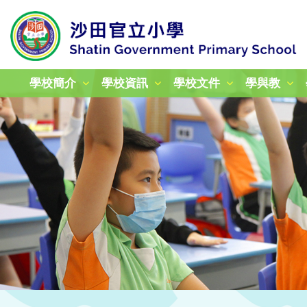
學校簡介
學校資訊
學校文件
學與教
校本課後學習及支援計劃
加強學校行政管理津貼計劃
姊妹學校交流計劃津貼報告
24-25年度教育性參觀
25-26年度教育性參觀