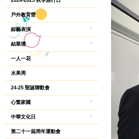
2024-2025 秋季旅行日
戶外教育營
綜藝表演
結業禮
一人一花
水果周
24-25 聖誕聯歡會
心繁家國
中華文化日
第二十一屆周年運動會