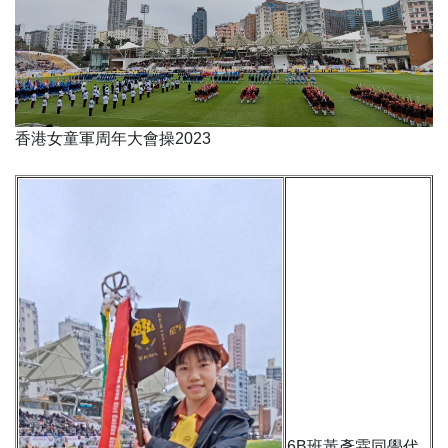
香港女童軍周年大會操2023
6B班黃彥霖同學代