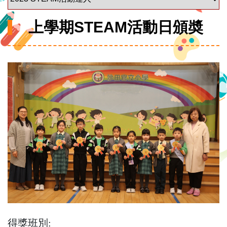
上學期STEAM活動日頒奬
得獎班別: